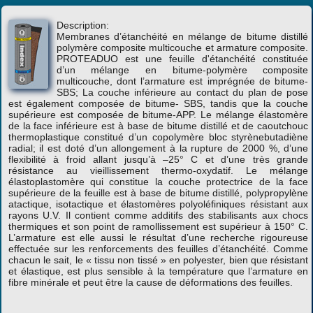
Description:
Membranes d’étanchéité en mélange de bitume distillé
polymère composite multicouche et armature composite.
PROTEADUO est une feuille d'étanchéité constituée
d’un mélange en bitume-polymère composite
multicouche, dont l’armature est imprégnée de bitume-
SBS; La couche inférieure au contact du plan de pose
est également composée de bitume- SBS, tandis que la couche
supérieure est composée de bitume-APP. Le mélange élastomère
de la face inférieure est à base de bitume distillé et de caoutchouc
thermoplastique constitué d’un copolymère bloc styrènebutadiène
radial; il est doté d’un allongement à la rupture de 2000 %, d’une
flexibilité à froid allant jusqu’à –25° C et d’une très grande
résistance au vieillissement thermo-oxydatif. Le mélange
élastoplastomère qui constitue la couche protectrice de la face
supérieure de la feuille est à base de bitume distillé, polypropylène
atactique, isotactique et élastomères polyoléfiniques résistant aux
rayons U.V. Il contient comme additifs des stabilisants aux chocs
thermiques et son point de ramollissement est supérieur à 150° C.
L’armature est elle aussi le résultat d’une recherche rigoureuse
effectuée sur les renforcements des feuilles d’étanchéité. Comme
chacun le sait, le « tissu non tissé » en polyester, bien que résistant
et élastique, est plus sensible à la température que l’armature en
fibre minérale et peut être la cause de déformations des feuilles.